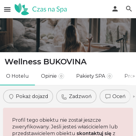
Wellness BUKOVINA
O Hotelu
Opinie
Pakiety SPA
Pro
0
0
Pokaż dojazd
Zadzwoń
Oceń
Profil tego obiektu nie został jeszcze
zweryfikowany. Jeśli jesteś właścicielem lub
przedstawicielem obiektu
skontaktuj się
z