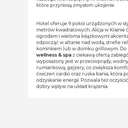
które przyniosą zmysłom ukojenie.
Hotel oferuje 9 pokoi urządzonych w st
metrów kwadratowych. Alicja w Krainie 
ogrodem i wieloma książkowymi akcenta
odpocząć w altanie nad wodą, strefie re
kominkiem lub w domku grillowym. Do d
wellness & spa
z ciekawą ofertą zabieg
wyposażony jest w przeciwprądy, wodny
rumiankową, gejzery, co zwiększa komfor
ćwiczeń cardio oraz ruska bania, która 
odzyskanie energii. Pozwala też oczyścić
dobry wpływ na układ krążenia.