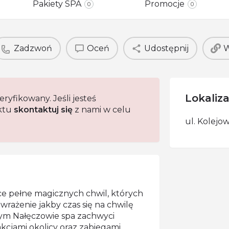
Pakiety SPA
Promocje
0
0
Zadzwoń
Oceń
Udostępnij
Lokaliza
eryfikowany. Jeśli jesteś
ektu
skontaktuj się
z nami w celu
ul. Kolejo
ce pełne magicznych chwil, których
wrażenie jakby czas się na chwilę
ym Nałęczowie spa zachwyci
kcjami okolicy oraz zabiegami,