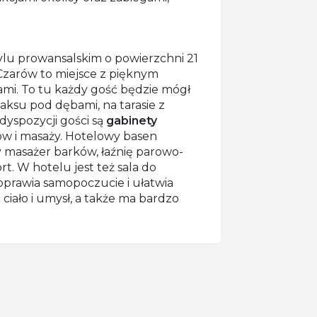
ylu prowansalskim o powierzchni 21
Czarów to miejsce z pięknym
mi. To tu każdy gość będzie mógł
laksu pod dębami, na tarasie z
yspozycji gości są
gabinety
ów i masaży. Hotelowy basen
 masażer barków, łaźnię parowo-
t. W hotelu jest też sala do
poprawia samopoczucie i ułatwia
 ciało i umysł, a także ma bardzo