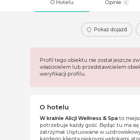
O Hotelu
Opinie
0
Pokaż dojazd
Profil tego obiektu nie został jeszcze zw
właścicielem lub przedstawicielem obi
weryfikacji profilu.
O hotelu
W krainie Alicji Wellness & Spa
to miejs
potrzebuje każdy gość. Będąc tu ma się 
zatrzymał. Usytuowane w uzdrowiskow
każdego klienta pięknymi widokami, atra