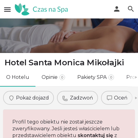
Hotel Santa Monica Mikołajki
O Hotelu
Opinie
Pakiety SPA
Pro
0
0
Pokaż dojazd
Zadzwoń
Oceń
Profil tego obiektu nie został jeszcze
zweryfikowany. Jeśli jesteś właścicielem lub
przedstawicielem obiektu
skontaktuj się
z