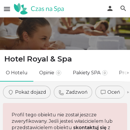
Hotel Royal & Spa
O Hotelu
Opinie
Pakiety SPA
Pro
0
0
Pokaż dojazd
Zadzwoń
Oceń
Profil tego obiektu nie został jeszcze
zweryfikowany. Jeśli jesteś właścicielem lub
przedstawicielem obiektu
skontaktuj się
z