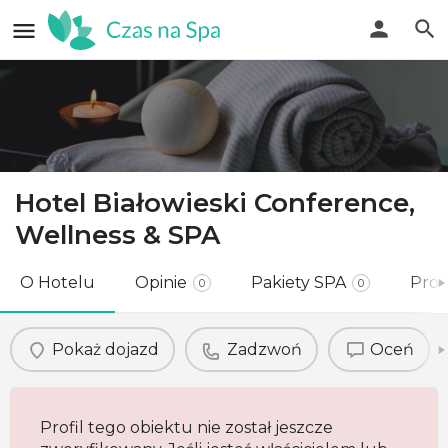
Hotel Białowieski Conference,
Wellness & SPA
O Hotelu
Opinie
Pakiety SPA
Pro
0
0
Pokaż dojazd
Zadzwoń
Oceń
Profil tego obiektu nie został jeszcze