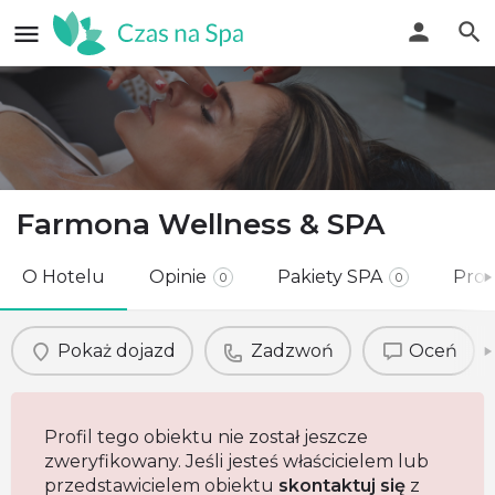
Farmona Wellness & SPA
O Hotelu
Opinie
Pakiety SPA
Pro
0
0
Pokaż dojazd
Zadzwoń
Oceń
Profil tego obiektu nie został jeszcze
zweryfikowany. Jeśli jesteś właścicielem lub
przedstawicielem obiektu
skontaktuj się
z