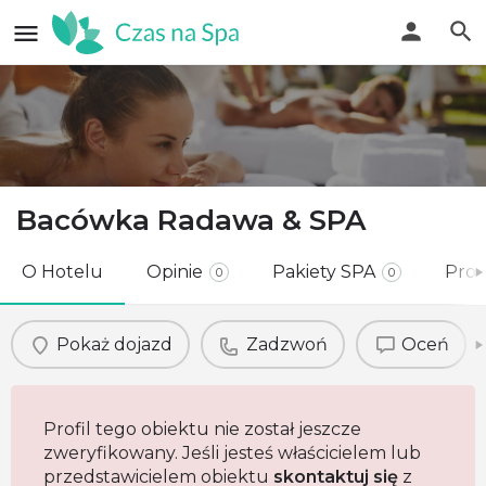
Bacówka Radawa & SPA
O Hotelu
Opinie
Pakiety SPA
Pro
0
0
Pokaż dojazd
Zadzwoń
Oceń
Profil tego obiektu nie został jeszcze
zweryfikowany. Jeśli jesteś właścicielem lub
przedstawicielem obiektu
skontaktuj się
z