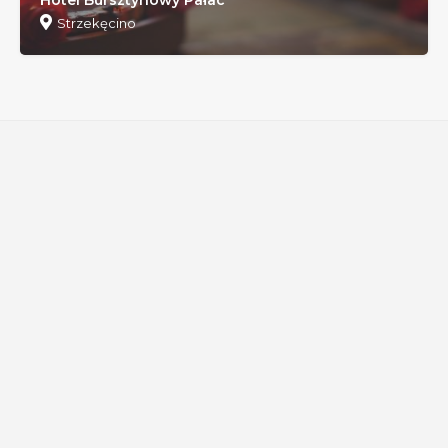
Strzekęcino